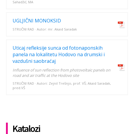
Sahadžić, MA
UGLJIČNI MONOKSID
STRUČNI RAD · Autor: mr. Akaid Saradak
Uticaj refleksije sunca od fotonaponskih
panela na lokalitetu Hodovo na drumski i
vazdušni saobraćaj
Influence of sun reflection from photovoltaic panels on
road and air traffic at the Hodovo site
STRUČNI RAD · Autori: Zejnil Trešnjo, prof. VŠ; Akaid Saradak,
pred.VŠ
Katalozi