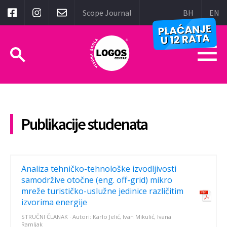
Scope Journal
BH
EN
Publikacije studenata
Analiza tehničko-tehnološke izvodljivosti
samodržive otočne (eng. off-grid) mikro
mreže turističko-uslužne jedinice različitim
izvorima energije
STRUČNI ČLANAK · Autori: Karlo Jelić, Ivan Mikulić, Ivana
Ramljak