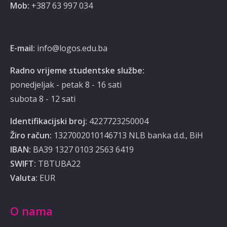
Mob:
‭‎+387 63 997 034‬
E-mail:
info@logos.edu.ba
Radno vrijeme studentske službe:
ponedjeljak - petak 8 - 16 sati
subota 8 - 12 sati
Identifikacijski broj:
4227723250004
Žiro račun:
1327002010146713 NLB banka d.d., BiH
IBAN:
BA39 1327 0103 2563 6419
SWIFT:
TBTUBA22
Valuta:
EUR
O nama