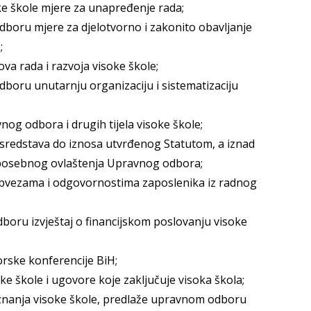
oke škole mjere za unapređenje rada;
boru mjere za djelotvorno i zakonito obavljanje
;
va rada i razvoja visoke škole;
boru unutarnju organizaciju i sistematizaciju
nog odbora i drugih tijela visoke škole;
u sredstava do iznosa utvrđenog Statutom, a iznad
posebnog ovlaštenja Upravnog odbora;
obvezama i odgovornostima zaposlenika iz radnog
oru izvještaj o financijskom poslovanju visoke
orske konferencije BiH;
oke škole i ugovore koje zaključuje visoka škola;
iznanja visoke škole, predlaže upravnom odboru