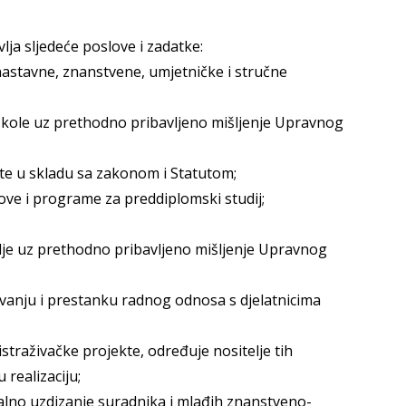
lja sljedeće poslove i zadatke:
nastavne, znanstvene, umjetničke i stručne
 škole uz prethodno pribavljeno mišljenje Upravnog
te u skladu sa zakonom i Statutom;
ove i programe za preddiplomski studij;
je uz prethodno pribavljeno mišljenje Upravnog
ivanju i prestanku radnog odnosa s djelatnicima
straživačke projekte, određuje nositelje tih
 realizaciju;
ualno uzdizanje suradnika i mlađih znanstveno-