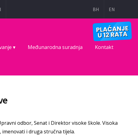
l
BH
EN
vanje ▾
Međunarodna suradnja
Kontakt
ve
 Upravni odbor, Senat i Direktor visoke škole. Visoka
 imenovati i druga stručna tijela.