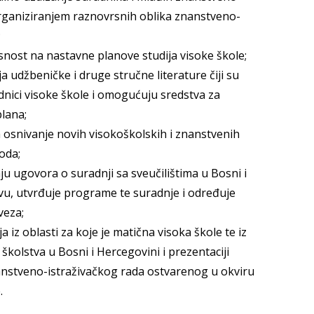
organiziranjem raznovrsnih oblika znanstveno-
;
snost na nastavne planove studija visoke škole;
ja udžbeničke i druge stručne literature čiji su
adnici visoke škole i omogućuju sredstva za
plana;
a osnivanje novih visokoškolskih i znanstvenih
oda;
nju ugovora o suradnji sa sveučilištima u Bosni i
vu, utvrđuje programe te suradnje i određuje
veza;
a iz oblasti za koje je matična visoka škole te iz
 školstva u Bosni i Hercegovini i prezentaciji
anstveno-istraživačkog rada ostvarenog u okviru
.