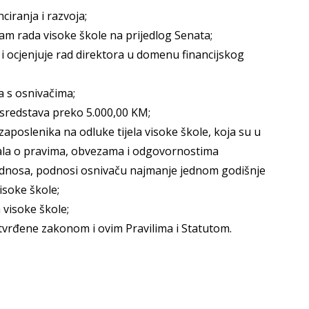
ciranja i razvoja;
am rada visoke škole na prijedlog Senata;
 i ocjenjuje rad direktora u domenu financijskog
a s osnivačima;
 sredstava preko 5.000,00 KM;
zaposlenika na odluke tijela visoke škole, koja su u
ala o pravima, obvezama i odgovornostima
odnosa, podnosi osnivaču najmanje jednom godišnje
isoke škole;
a visoke škole;
utvrđene zakonom i ovim Pravilima i Statutom.