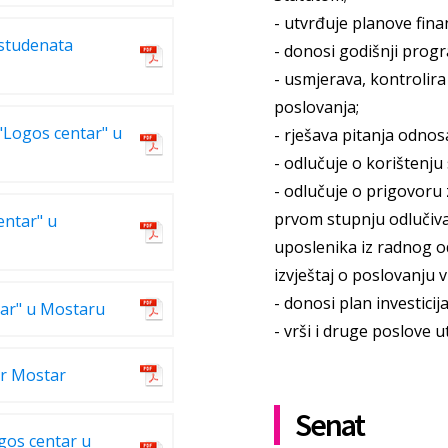
- utvrđuje planove finan
 studenata
- donosi godišnji progr
- usmjerava, kontrolira
poslovanja;
"Logos centar" u
- rješava pitanja odnos
- odlučuje o korištenju
- odlučuje o prigovoru 
prvom stupnju odlučiv
entar" u
uposlenika iz radnog 
izvještaj o poslovanju v
- donosi plan investicij
ntar" u Mostaru
- vrši i druge poslove 
ar Mostar
Senat
gos centar u