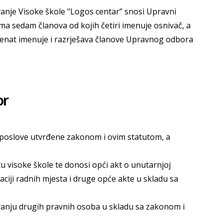
nje Visoke škole "Logos centar” snosi Upravni
ma sedam članova od kojih četiri imenuje osnivač, a
Senat imenuje i razrješava članove Upravnog odbora
.
or
 poslove utvrđene zakonom i ovim statutom, a
utu visoke škole te donosi opći akt o unutarnjoj
zaciji radnih mjesta i druge opće akte u skladu sa
vanju drugih pravnih osoba u skladu sa zakonom i