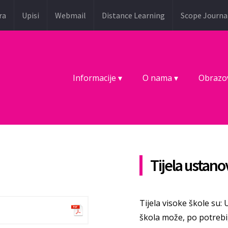
ra
Upisi
Webmail
Distance Learning
Scope Journa
Informacije ▾
O nama ▾
Obrazo
Tijela ustano
Tijela visoke škole su:
škola može, po potrebi,