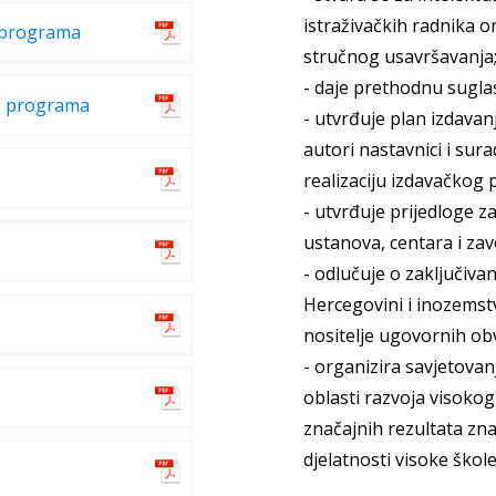
istraživačkih radnika 
h programa
stručnog usavršavanja
- daje prethodnu sugla
og programa
- utvrđuje plan izdavan
autori nastavnici i sur
realizaciju izdavačkog 
- utvrđuje prijedloge z
ustanova, centara i zav
- odlučuje o zaključiva
Hercegovini i inozemst
nositelje ugovornih ob
- organizira savjetovanj
oblasti razvoja visokog
značajnih rezultata zn
djelatnosti visoke škole