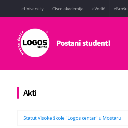
eUniversity
Cisco akademija
eVodič
eBrošu
Akti
Statut Visoke škole "Logos centar" u Mostaru