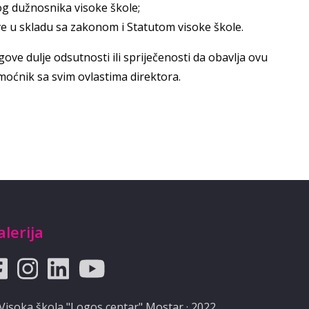
g dužnosnika visoke škole;
ve u skladu sa zakonom i Statutom visoke škole.
gove dulje odsutnosti ili spriječenosti da obavlja ovu
moćnik sa svim ovlastima direktora.
alerija
Visoka škola "Logos centar" Mostar · 2022