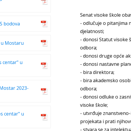
Senat visoke škole obav
- odlučuje o pitanjima 
TS bodova
djelatnosti;
- donosi Statut visoke
r u Mostaru
odbora;
- donosi druge opće ak
s centar" u
- donosi nastavne plan
- bira direktora;
- bira akademsko osobl
 Mostar 2023-
odbora;
- donosi odluke o zasn
visoke škole;
- utvrđuje znanstveno-i
os centar" u
projekata i prati njihovu
- stvara se za intelekt