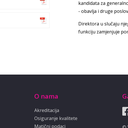
kandidata za generalno
- obavlja i druge poslo
Direktora u slučaju nje
funkciju zamjenjuje po
O nama
G
Akreditacija
Osiguranje kvalitete
Matični podaci
© 