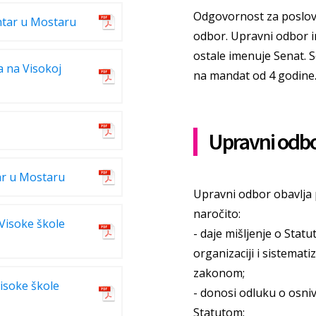
Odgovornost za poslova
ntar u Mostaru
odbor. Upravni odbor i
ostale imenuje Senat. 
a na Visokoj
na mandat od 4 godine
Upravni odb
tar u Mostaru
Upravni odbor obavlja
naročito:
 Visoke škole
- daje mišljenje o Stat
organizaciji i sistemati
zakonom;
Visoke škole
- donosi odluku o osni
Statutom;