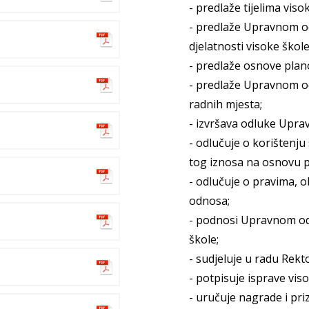
- predlaže tijelima vis
- predlaže Upravnom od
djelatnosti visoke škole
- predlaže osnove plano
- predlaže Upravnom od
radnih mjesta;
- izvršava odluke Uprav
- odlučuje o korištenj
tog iznosa na osnovu 
- odlučuje o pravima, 
odnosa;
- podnosi Upravnom odb
škole;
- sudjeluje u radu Rekt
- potpisuje isprave vis
- uručuje nagrade i pr