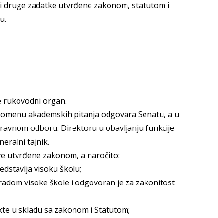
i i druge zadatke utvrđene zakonom, statutom i
u.
je rukovodni organ.
 domenu akademskih pitanja odgovara Senatu, a u
avnom odboru. Direktoru u obavljanju funkcije
eralni tajnik.
ve utvrđene zakonom, a naročito:
redstavlja visoku školu;
 radom visoke škole i odgovoran je za zakonitost
kte u skladu sa zakonom i Statutom;