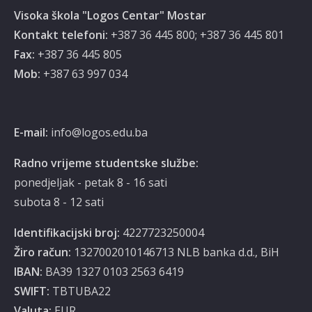
Visoka škola "Logos Centar" Mostar
Kontakt telefoni:
+387 36 445 800; +387 36 445 801
Fax:
+387 36 445 805
Mob:
‭‎+387 63 997 034‬
E-mail:
info@logos.edu.ba
Radno vrijeme studentske službe:
ponedjeljak - petak 8 - 16 sati
subota 8 - 12 sati
Identifikacijski broj:
4227723250004
Žiro račun:
1327002010146713 NLB banka d.d., BiH
IBAN:
BA39 1327 0103 2563 6419
SWIFT:
TBTUBA22
Valuta:
EUR