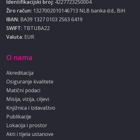
Identifikacijski broj:
4227723250004
Žiro račun:
1327002010146713 NLB banka d.d., BiH
IBAN:
BA39 1327 0103 2563 6419
SWIFT:
TBTUBA22
Valuta:
EUR
O nama
Akreditacija
Osiguranje kvalitete
Matični podaci
Misija, vizija, ciljevi
Knjižnica i izdavaštvo
Publikacije
Lokacija i prostor
Akti i tijela ustanove