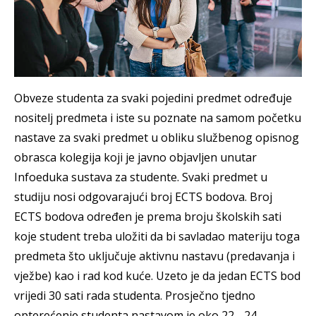
Obveze studenta za svaki pojedini predmet određuje
nositelj predmeta i iste su poznate na samom početku
nastave za svaki predmet u obliku službenog opisnog
obrasca kolegija koji je javno objavljen unutar
Infoeduka sustava za studente. Svaki predmet u
studiju nosi odgovarajući broj ECTS bodova. Broj
ECTS bodova određen je prema broju školskih sati
koje student treba uložiti da bi savladao materiju toga
predmeta što uključuje aktivnu nastavu (predavanja i
vježbe) kao i rad kod kuće. Uzeto je da jedan ECTS bod
vrijedi 30 sati rada studenta. Prosječno tjedno
opterećenje studenta nastavom je oko 22 - 24