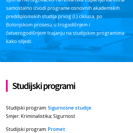
samostalno izvodi programe osnovnih akademskih
preddiplomskih studija prvog (I.) ciklusa, po
Bolonjskom prosesu u trogodišnjem i
četverogodišnjem trajanju na studijskim programima
kako slijedi:
Studijski programi
Studijski program:
Sigurnosne studije
Smjer: Kriminalistika; Sigurnost
Studijski program:
Promet