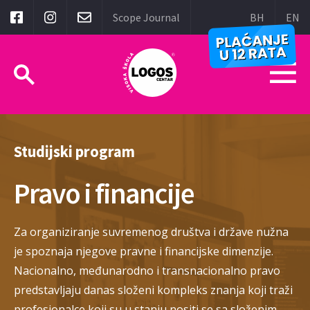
Scope Journal
BH
EN
Studijski program
Pravo i financije
Za organiziranje suvremenog društva i države nužna
je spoznaja njegove pravne i financijske dimenzije.
Nacionalno, međunarodno i transnacionalno pravo
predstavljaju danas složeni kompleks znanja koji traži
profesionalce koji su u stanju nositi se sa složenim