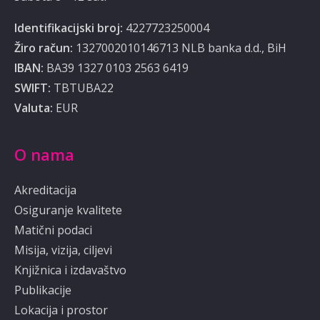
Identifikacijski broj:
4227723250004
Žiro račun:
1327002010146713 NLB banka d.d., BiH
IBAN:
BA39 1327 0103 2563 6419
SWIFT:
TBTUBA22
Valuta:
EUR
O nama
Akreditacija
Osiguranje kvalitete
Matični podaci
Misija, vizija, ciljevi
Knjižnica i izdavaštvo
Publikacije
Lokacija i prostor