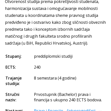
Otvorenost studija prema pokretljivosti studenata,
harmonizacija sustava i omogućavanje mobilnosti
studenata u koordinatama sheme pravnog studija
predviđeno je i ostvarivo kako zbog sličnosti obveznih
predmeta tako i konceptom izbornih sadržaja
matičnog i drugih fakulteta srodno profiliranih
sadržaja (u BiH, Republici Hrvatskoj, Austriji).
Stupanj:
preddiplomski studiji
ECTS:
240
Trajanje
8 semestara (4 godine)
studija:
Stručni
Prvostupnik (Bachelor) prava i
naziv:
financija s ukupno 240 ECTS bodova.
Nastavni
Pravo i financije - četverogodišnji