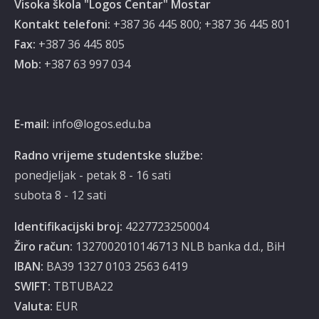
Visoka škola "Logos Centar" Mostar
Kontakt telefoni:
+387 36 445 800; +387 36 445 801
Fax:
+387 36 445 805
Mob:
‭‎+387 63 997 034‬
E-mail:
info@logos.edu.ba
Radno vrijeme studentske službe:
ponedjeljak - petak 8 - 16 sati
subota 8 - 12 sati
Identifikacijski broj:
4227723250004
Žiro račun:
1327002010146713 NLB banka d.d., BiH
IBAN:
BA39 1327 0103 2563 6419
SWIFT:
TBTUBA22
Valuta:
EUR