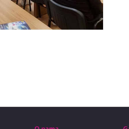
O nama
G