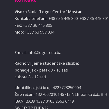
Visoka škola "Logos Centar" Mostar
Kontakt telefoni:
+387 36 445 800; +387 36 445 801
Fax:
+387 36 445 805
Mob:
‭‎+387 63 997 034‬
E-mail:
info@logos.edu.ba
Radno vrijeme studentske službe:
ponedjeljak - petak 8 - 16 sati
subota 8 - 12 sati
Identifikacijski broj:
4227723250004
Žiro račun:
1327002010146713 NLB banka d.d., BiH
IBAN:
BA39 1327 0103 2563 6419
SWIFT:
TBTUBA22