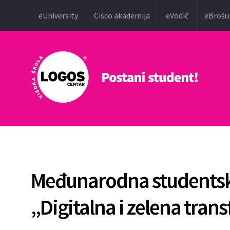
eUniversity
Cisco akademija
eVodič
eBrošu
Međunarodna studentsk
„Digitalna i zelena tran