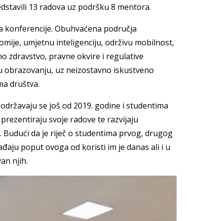
edstavili 13 radova uz podršku 8 mentora.
ova konferencije. Obuhvaćena područja
omije, umjetnu inteligenciju, održivu mobilnost,
o zdravstvo, pravne okvire i regulative
u u obrazovanju, uz neizostavno iskustveno
ma društva.
državaju se još od 2019. godine i studentima
prezentiraju svoje radove te razvijaju
. Budući da je riječ o studentima prvog, drugog
ađaju poput ovoga od koristi im je danas ali i u
an njih.