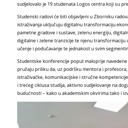
sudjelovalo je 19 studenata Logos centra koji su pr
Studenski radovi će biti objavljeni u Zborniku rad
istraživanja uključuju digitalnu transformaciju ekon
pametne gradove i sustave, zelenu energiju, digitaln
digitalne i zelene tranzicije te njenu transformacij
učenje i podučavanje te jednakost u svim segmenti
Studentske konferencije poput maloprije navedene o
pružaju priliku da, uz podršku mentora i profesora, 
istraživačke, komunikacijske i stručne kompetencije
i trećeg ciklusa studija, aktivno sudjelovanje na dog
budućnosti – kako u akademskim okvirima tako i izv