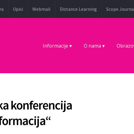
ra
Upisi
Webmail
Distance Learning
Scope Journa
Informacije ▾
O nama ▾
Obrazo
a konferencija
sformacija“